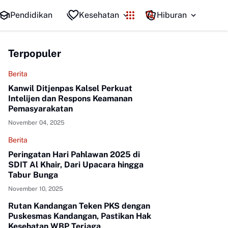
Rutan Kandangan Lakukan Tes Urin Insidentil untu
Pendidikan
Kesehatan
Hiburan
Terpopuler
Berita
Kanwil Ditjenpas Kalsel Perkuat
Intelijen dan Respons Keamanan
Pemasyarakatan
November 04, 2025
Berita
Peringatan Hari Pahlawan 2025 di
SDIT Al Khair, Dari Upacara hingga
Tabur Bunga
November 10, 2025
Rutan Kandangan Teken PKS dengan
Puskesmas Kandangan, Pastikan Hak
Kesehatan WBP Terjaga