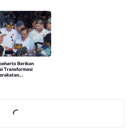
Soeharto Berikan
si Transformasi
arakatan
bangan Jadi Sentra
 dan Pembinaan Warga