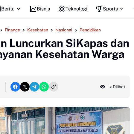
Berita
Bisnis
Teknologi
Sports
Finance
Kesehatan
Nasional
Pendidikan
n Luncurkan SiKapas dan
Layanan Kesehatan Warga
..
x Dilihat