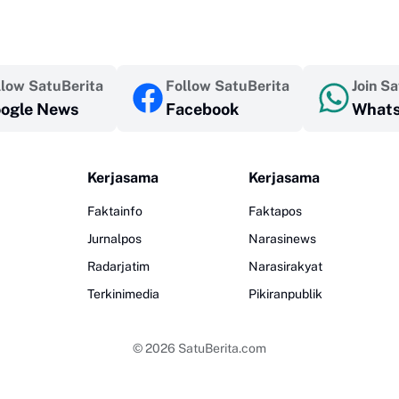
llow SatuBerita
Follow SatuBerita
Join S
ogle News
Facebook
What
Kerjasama
Kerjasama
Faktainfo
Faktapos
Jurnalpos
Narasinews
Radarjatim
Narasirakyat
Terkinimedia
Pikiranpublik
© 2026
SatuBerita.com